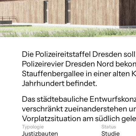
Die Polizeireitstaffel Dresden so
Polizeirevier Dresden Nord bekom
Stauffenbergallee in einer alten 
Jahrhundert befindet. 
Das städtebauliche Entwurfskonze
verschränkt zueinanderstehen un
Vorplatzsituation am südlich ge
Typologie
Status
Justizbauten
Studie